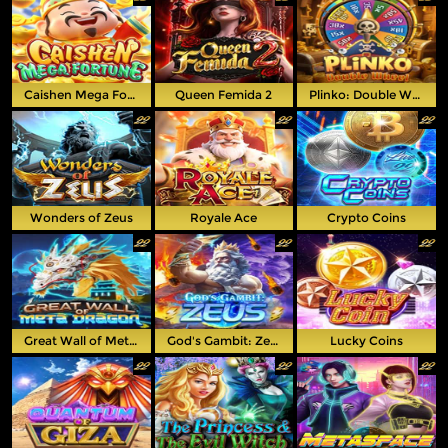
Caishen Mega Fortune
Queen Femida 2
Plinko: Double Wheel
Wonders of Zeus
Royale Ace
Crypto Coins
Great Wall of Meta Dragon
God's Gambit: Zeus
Lucky Coins