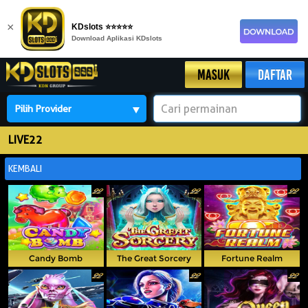
×
KDslots ⭐⭐⭐⭐⭐
Download Aplikasi KDslots
MASUK
DAFTAR
LIVE22
KEMBALI
Candy Bomb
The Great Sorcery
Fortune Realm