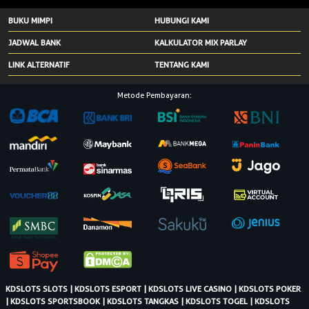
BUKU MIMPI
HUBUNGI KAMI
JADWAL BANK
KALKULATOR MIX PARLAY
LINK ALTERNATIF
TENTANG KAMI
Metode Pembayaran:
KDSLOTS SLOTS |
KDSLOTS ESPORT |
KDSLOTS LIVE CASINO |
KDSLOTS POKER
|
KDSLOTS SPORTSBOOK |
KDSLOTS TANGKAS |
KDSLOTS TOGEL |
KDSLOTS