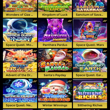
Wonders of Giza Pyramid
Kingdom of Luck
Sanctum of Savannah
Space Quest: Moon
Panthera Pardus
Space Quest: Mars
Advent of the Dragon
Santa's Payday
Space Quest: Earth
Space Quest: Neptune
Winter Winnings
Slithering Riches