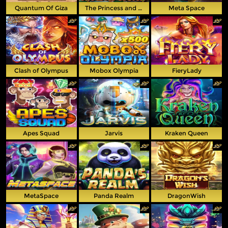
Quantum Of Giza
The Princess and The Evil Witch
Meta Space
Clash of Olympus
Mobox Olympia
FieryLady
Apes Squad
Jarvis
Kraken Queen
MetaSpace
Panda Realm
DragonWish