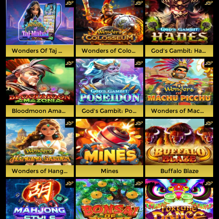
Wonders Of Taj Mahal
Wonders of Colosseum
God's Gambit: Hades
Bloodmoon Amazonia
God's Gambit: Poseidon
Wonders of Machu Picchu
Wonders of Hanging Garden
Mines
Buffalo Blaze