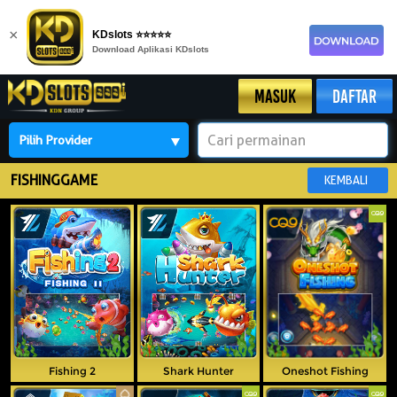
×
KDslots ⭐⭐⭐⭐⭐
Download Aplikasi KDslots
MASUK
DAFTAR
FISHINGGAME
KEMBALI
Fishing 2
Shark Hunter
Oneshot Fishing