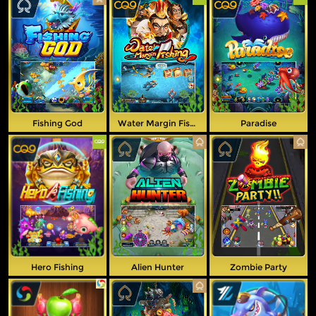
Fishing God
Water Margin Fishing
Paradise
Hero Fishing
Alien Hunter
Zombie Party