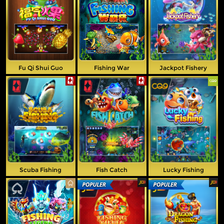
Fu Qi Shui Guo
Fishing War
Jackpot Fishery
Scuba Fishing
Fish Catch
Lucky Fishing