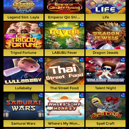
Legend Slot: Layla
Emperor Qin Shi Huang Plus
Life
Trigod Fortune
LABUBU Fever
Dragon Jewels
Lullababy
Thai Street Food
Talent Night
Samurai Wars
Where's My Monkey
Spell Craft