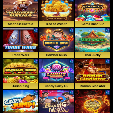
Madness Buffalo
Tree of Wealth
Gems Rush CP
Trade Wars
Bomber Rush
Thai Lucky
Durian King
Candy Party CP
Roman Gladiator