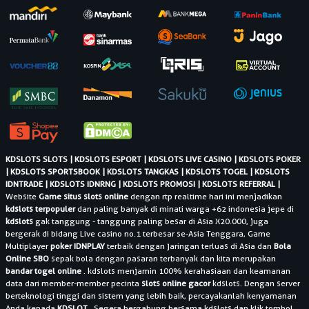
KDSLOTS SLOTS |
KDSLOTS ESPORT |
KDSLOTS LIVE CASINO |
KDSLOTS POKER
|
KDSLOTS SPORTSBOOK |
KDSLOTS TANGKAS |
KDSLOTS TOGEL |
KDSLOTS
IDNTRADE |
KDSLOTS IDNRNG |
KDSLOTS PROMOSI |
KDSLOTS REFERRAL |
Website
Game situs slots online
dengan rtp realtime hari ini menjadikan
kdslots terpopuler
dan paling banyak di minati warga +62 indonesia jepe di
kdslots
gak tanggung - tanggung paling besar di Asia X20.000, juga
bergerak di bidang Live casino no.1 terbesar se-Asia Tenggara, Game
Multiplayer
poker IDNPLAY
terbaik dengan jaringan terluas di Asia dan
Bola
Online SBO
sepak bola dengan pasaran terbanyak dan kita merupakan
bandar togel online
. kdslots menjamin 100% kerahasiaan dan keamanan
data dari member-member pecinta
slots online gacor
kdslots. Dengan server
berteknologi tinggi dan sistem yang lebih baik, percayakanlah kenyamanan
Anda kepada
KDSLOT
. Segera bergabung bersama kdslots dan klik tombol