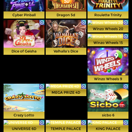
Cyber Pinball
Dragon 5d
Roulette Trinity
Winzo Wheels 20
Winzo Wheels 15
Dice of Geisha
Valhalla's Dice
Winzo Wheels 9
MEGA PRIZE 4D
Crazy Lotto
sicbo 6
UNIVERSE 6D
TEMPLE PALACE
KING PALACE