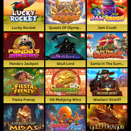
Lucky Rocket
Quests Of Olympus
Jam Crush
Panda's Jackpot
Skull Lord
Santa In The Summer
Fiesta Frenzy
Hit Mahjong Wins
Western Sheriff