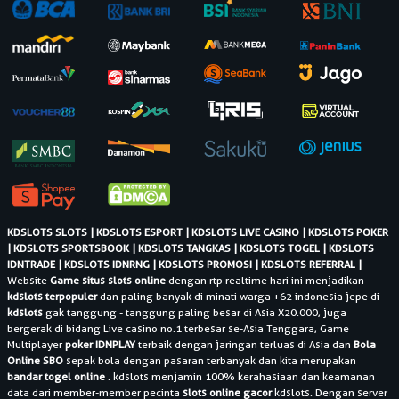
KDSLOTS SLOTS |
KDSLOTS ESPORT |
KDSLOTS LIVE CASINO |
KDSLOTS POKER
|
KDSLOTS SPORTSBOOK |
KDSLOTS TANGKAS |
KDSLOTS TOGEL |
KDSLOTS
IDNTRADE |
KDSLOTS IDNRNG |
KDSLOTS PROMOSI |
KDSLOTS REFERRAL |
Website
Game situs slots online
dengan rtp realtime hari ini menjadikan
kdslots terpopuler
dan paling banyak di minati warga +62 indonesia jepe di
kdslots
gak tanggung - tanggung paling besar di Asia X20.000, juga
bergerak di bidang Live casino no.1 terbesar se-Asia Tenggara, Game
Multiplayer
poker IDNPLAY
terbaik dengan jaringan terluas di Asia dan
Bola
Online SBO
sepak bola dengan pasaran terbanyak dan kita merupakan
bandar togel online
. kdslots menjamin 100% kerahasiaan dan keamanan
data dari member-member pecinta
slots online gacor
kdslots. Dengan server