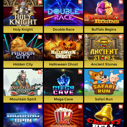
Holy Knight
Double Race
Buffalo Begins
Hidden City
Halloween Ghost
Ancient Stones
Mountain Spirit
Mega Cave
Safari Run