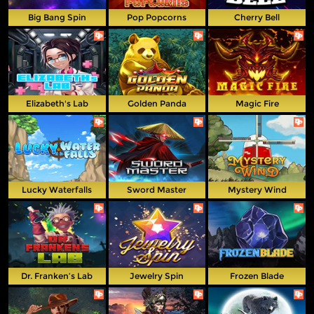
Big Bang Spin
Pop Popcorns
Cherry Bell
Elizabeth's Lab
Golden Panda
Magic Fire
Lucky Waterfalls
Sword Master
Mystery Wind
Dr. Franken’s Lab
Jewelry Spin
Frozen Blade