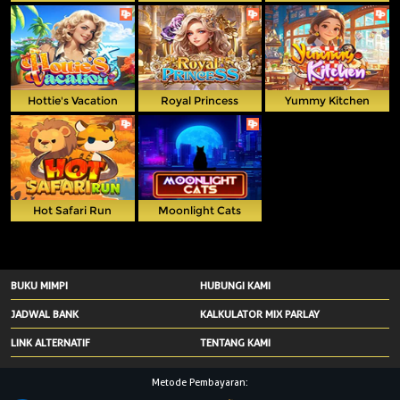
Hottie's Vacation
Royal Princess
Yummy Kitchen
Hot Safari Run
Moonlight Cats
BUKU MIMPI
HUBUNGI KAMI
JADWAL BANK
KALKULATOR MIX PARLAY
LINK ALTERNATIF
TENTANG KAMI
Metode Pembayaran: