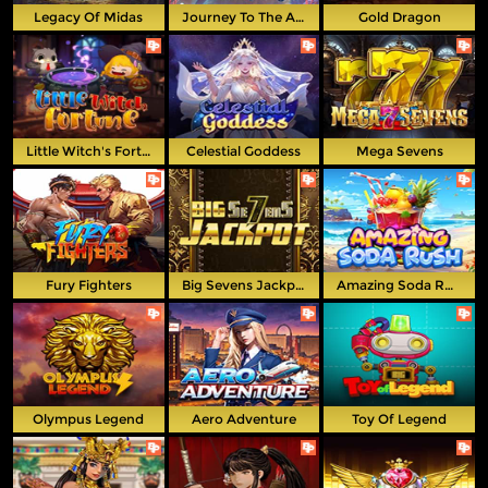
Legacy Of Midas
Journey To The Abyss
Gold Dragon
Little Witch's Fortune
Celestial Goddess
Mega Sevens
Fury Fighters
Big Sevens Jackpot
Amazing Soda Rush
Olympus Legend
Aero Adventure
Toy Of Legend