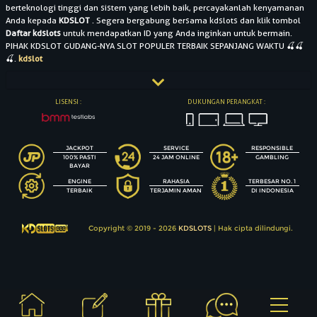
berteknologi tinggi dan sistem yang lebih baik, percayakanlah kenyamanan
Anda kepada
KDSLOT
. Segera bergabung bersama kdslots dan klik tombol
Daftar kdslots
untuk mendapatkan ID yang Anda inginkan untuk bermain.
PIHAK KDSLOT GUDANG-NYA SLOT POPULER TERBAIK SEPANJANG WAKTU 🍒🍒
🍒.
kdslot
LISENSI :
DUKUNGAN PERANGKAT :
JACKPOT
SERVICE
RESPONSIBLE
100% PASTI
24 JAM ONLINE
GAMBLING
BAYAR
ENGINE
RAHASIA
TERBESAR NO. 1
TERBAIK
TERJAMIN AMAN
DI INDONESIA
Copyright © 2019 - 2026
KDSLOTS
| Hak cipta dilindungi.
e***rel telah berhasil WD sebesar 2.200.000.00 dari WM Casino