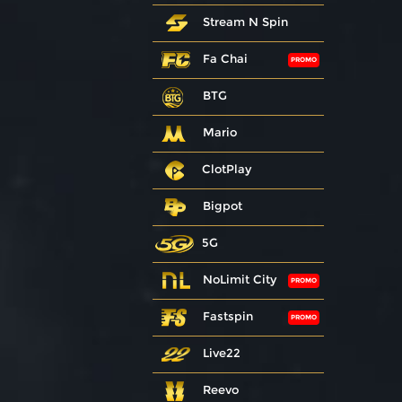
Stream N Spin
Fa Chai
PROMO
BTG
Mario
ClotPlay
Bigpot
5G
NoLimit City
PROMO
Fastspin
PROMO
Live22
Reevo