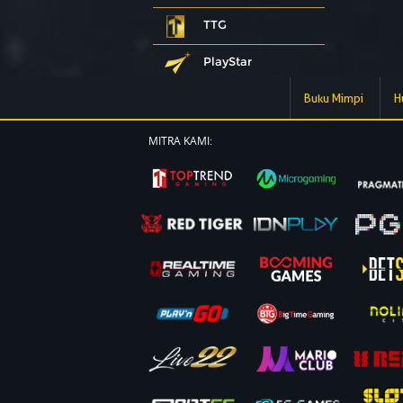
TTG
PlayStar
Buku Mimpi
H
MITRA KAMI: