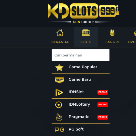
BERANDA
SLOTS
E-SPORT
LIVE
Game Populer
Game Baru
IDNSlot
PROMO
IDNLottery
PROMO
Pragmatic
PROMO
PG Soft