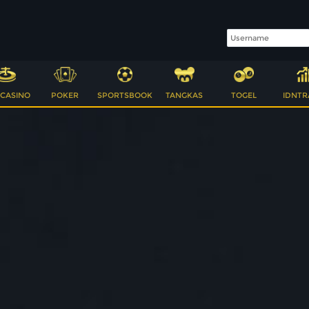
 CASINO
POKER
SPORTSBOOK
TANGKAS
TOGEL
IDNTR