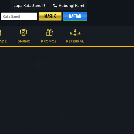
Lupa Kata Sandi ?
Hubungi Kami
DAFTAR
ADE
IDNRNG
PROMOSI
REFERRAL