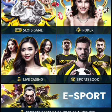
SLOTS GAME
POKER
LIVE CASINO
SPORTSBOOK