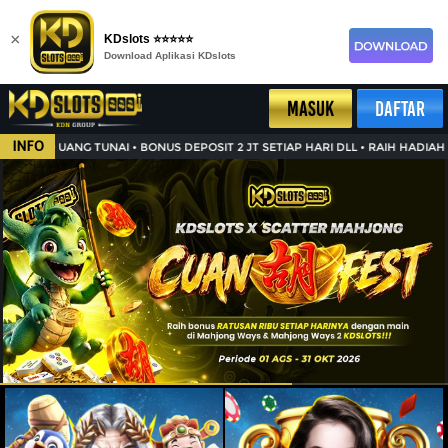
×
KDslots ⭐⭐⭐⭐⭐
Download Aplikasi KDslots
MASUK
DAFTAR
INFO
+ UANG TUNAI • BONUS DEPOSIT 2 JT SETIAP HARI DLL • RAIH HADIAH RATU